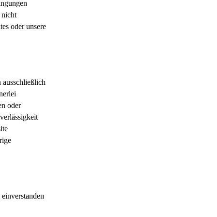
dingungen
 nicht
ites oder unsere
n ausschließlich
nerlei
en oder
verlässigkeit
ite
rige
 einverstanden