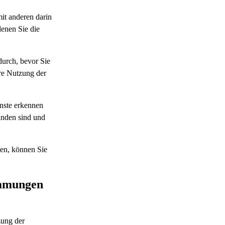
it anderen darin
enen Sie die
 durch, bevor Sie
hre Nutzung der
nste erkennen
anden sind und
en, können Sie
immungen
zung der