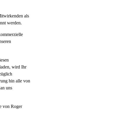
 Mitwirkenden als
kannt werden.
 kommerzielle
nseren
iesen
aden, wird Ihr
züglich
ung hin alle von
 an uns
ke von Roger