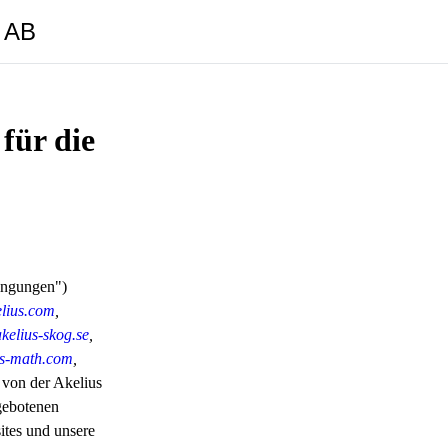
y AB
für die
ingungen")
elius.com
,
kelius-skog.se
,
ius-math.com
,
 von der Akelius
gebotenen
ites und unsere