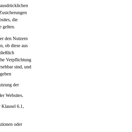
e ausdrücklichen
 Zusicherungen
sites, die
e gelten.
ber den Nutzern
n, ob diese aus
ließlich
che Verpflichtung
rsehbar sind, und
ergeben
utzung der
der Websites.
r Klausel 6.1,
ktionen oder