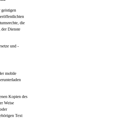
 geistigen
röffentlichten
ntumsrechte, die
g der Dienste
setze und -
der mobile
erunterladen
denen Kopien des
ner Weise
 oder
ehörigen Text