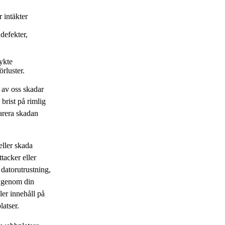
r intäkter
defekter,
rykte
örluster.
s av oss skadar
 brist på rimlig
arera skadan
eller skada
ttacker eller
 datorutrustning,
l genom din
ler innehåll på
latser.