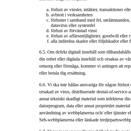
förlust av vinster, intäkter, transaktioner elle
avbrott i verksamheten
förluster i samband med fel, utelämnanden, 
datavirus eller systemfel
förlust av förväntad vinst
förlust av affärsmöjligheter, goodwill eller 
alla indirekta skador eller följdskador eller f
6.5. Om defekt digitalt innehåll som tillhandahåll
din enhet eller digitala innehåll och orsakas av vår
omsorg eller förmåga, kommer vi antingen att rep
eller betala dig ersättning.
6.6. Vi ska inte hållas ansvariga för någon förlust 
orsakad av virus, distribuerade denial-of-service-a
annat tekniskt skadligt material som infekterar din
datorprogram, data eller annat proprietärt materia
användning av webbplatserna och/ eller tjänster el
Seb-webbplatserna eller länkade tredjepartswebbp