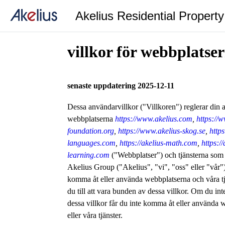
Akelius Residential Propert
villkor för webbplatse
senaste uppdatering 2025-12-11
Dessa användarvillkor ("Villkoren") reglerar din
webbplatserna
https://www.akelius.com
,
https://
foundation.org
,
https://www.akelius-skog.se
,
http
languages.com
,
https://akelius-math.com
,
https://
learning.com
("Webbplatser") och tjänsterna som 
Akelius Group ("Akelius", "vi", "oss" eller "vår"
komma åt eller använda webbplatserna och våra t
du till att vara bunden av dessa villkor. Om du in
dessa villkor får du inte komma åt eller använda 
eller våra tjänster.