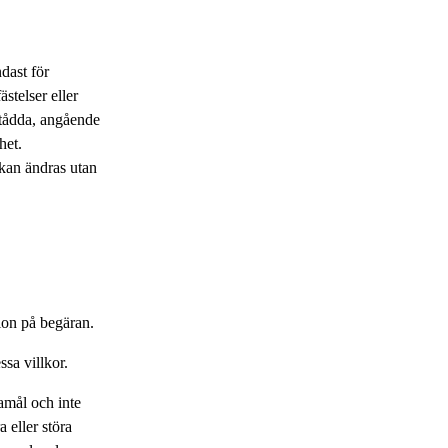
dast för
stelser eller
rstådda, angående
ghet.
kan ändras utan
tion på begäran.
ssa villkor.
amål och inte
 eller störa