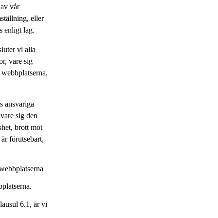
 av vår
ställning, eller
 enligt lag.
sluter vi alla
or, vare sig
r webbplatserna,
as ansvariga
 vare sig den
shet, brott mot
 är förutsebart,
 webbplatserna
bplatserna.
lausul 6.1, är vi