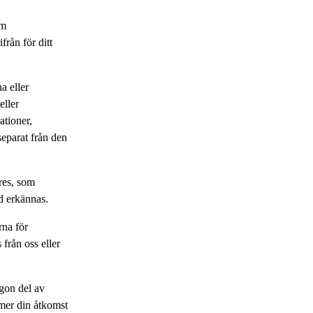
om
från för ditt
a eller
eller
ationer,
 separat från den
ares, som
d erkännas.
rna för
 från oss eller
ågon del av
mer din åtkomst