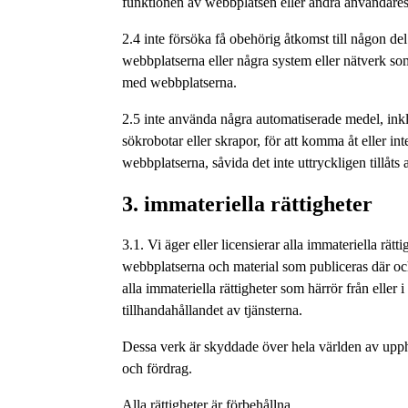
funktionen av webbplatsen eller andra användares
2.4 inte försöka få obehörig åtkomst till någon del
webbplatserna eller några system eller nätverk so
med webbplatserna.
2.5 inte använda några automatiserade medel, inkl
sökrobotar eller skrapor, för att komma åt eller in
webbplatserna, såvida det inte uttryckligen tillåts 
3. immateriella rättigheter
3.1. Vi äger eller licensierar alla immateriella rätt
webbplatserna och material som publiceras där och 
alla immateriella rättigheter som härrör från elle
tillhandahållandet av tjänsterna.
Dessa verk är skyddade över hela världen av upph
och fördrag.
Alla rättigheter är förbehållna.