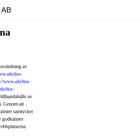
y AB
rna
 användning av
www.akelius-
s://www.akelius-
akelius-
tillhandahålls av
). Genom att
jänster samtycker
te godkänner
webbplatserna