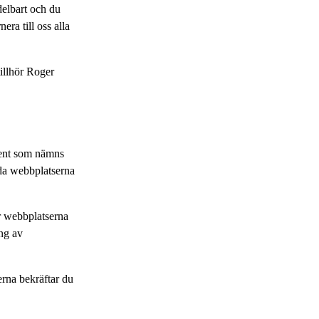
delbart och du
era till oss alla
tillhör Roger
ment som nämns
nda webbplatserna
r webbplatserna
ing av
rna bekräftar du