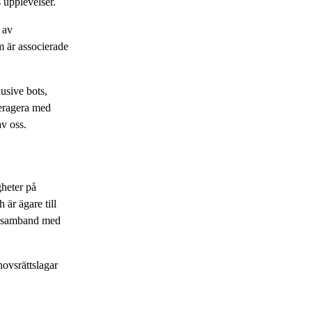
 upplevelser.
 av
m är associerade
usive bots,
teragera med
av oss.
igheter på
är ägare till
r i samband med
ovsrättslagar