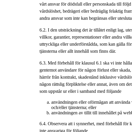
vårt ansvar för dödsfall eller personskada till följd
vårdslöshet, bedrägeri eller bedräglig felaktig fram
andra ansvar som inte kan begränsas eller uteslutas
6.2. I den utsträckning det är tillåtet enligt lag, ute
villkor, garantier, representationer eller andra villk
uttryckliga eller underförstådda, som kan gälla fö
tjänsterna eller allt innehåll som finns där.
6.3. Med förbehåll för klausul 6.1 ska vi inte håll
gentemot användare för någon förlust eller skada,
härrör från kontrakt, skadestånd inklusive vårdslö
någon rättslig förpliktelse eller annat, även om det
som uppstår ur eller i samband med följande
användningen eller oförmågan att använda
och/eller tjänsterna; eller
användningen av tillit till innehållet på web
6.4. Observera att i synnerhet, med förbehåll för k
inte ansvariga för följande