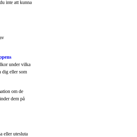
u inte att kunna
 av
uppens
llkor under vilka
n dig eller som
mation om de
vänder dem på
 eller utesluta